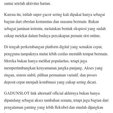
santai setelah aktivitas harian.
Karena itu, istilah super gacor sering kali dipakai hanya sebagai
bagian dari obrolan komunitas dan suasana bermain. Bukan
sebagai jaminan tertentu, melainkan bentuk ekspresi yang sudah
cukup melekat dalam budaya percakapan pemain slot online.
Di tengah perkembangan platform digital yang semakin cepat,
pengguna tampaknya mulai lebih cerdas memilih tempat bermain.
Mereka bukan hanya melihat popularitas, tetapi juga
mempertimbangkan kenyamanan jangka panjang. Akses yang
ringan, sistem stabil, pilihan permainan variatif, dan proses
deposit cepat menjadi kombinasi yang cukup sering dicari.
GADUNSLOT link alternatif official akhirnya bukan hanya
dipandang sebagai akses tambahan semata, tetapi juga bagian dari
pengalaman gaming yang lebih fleksibel dan mudah dijangkau