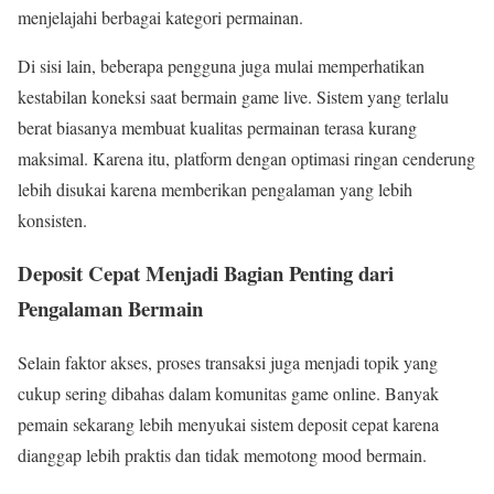
menjelajahi berbagai kategori permainan.
Di sisi lain, beberapa pengguna juga mulai memperhatikan
kestabilan koneksi saat bermain game live. Sistem yang terlalu
berat biasanya membuat kualitas permainan terasa kurang
maksimal. Karena itu, platform dengan optimasi ringan cenderung
lebih disukai karena memberikan pengalaman yang lebih
konsisten.
Deposit Cepat Menjadi Bagian Penting dari
Pengalaman Bermain
Selain faktor akses, proses transaksi juga menjadi topik yang
cukup sering dibahas dalam komunitas game online. Banyak
pemain sekarang lebih menyukai sistem deposit cepat karena
dianggap lebih praktis dan tidak memotong mood bermain.