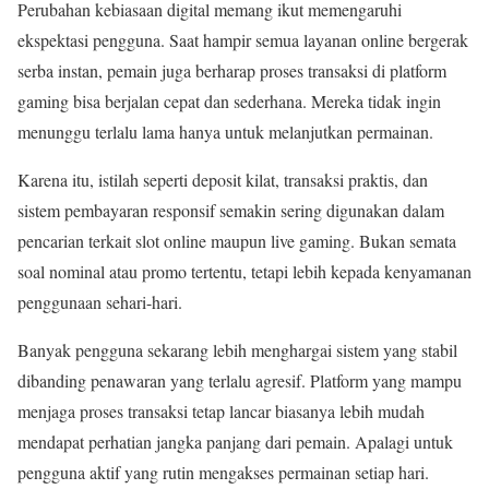
Perubahan kebiasaan digital memang ikut memengaruhi
ekspektasi pengguna. Saat hampir semua layanan online bergerak
serba instan, pemain juga berharap proses transaksi di platform
gaming bisa berjalan cepat dan sederhana. Mereka tidak ingin
menunggu terlalu lama hanya untuk melanjutkan permainan.
Karena itu, istilah seperti deposit kilat, transaksi praktis, dan
sistem pembayaran responsif semakin sering digunakan dalam
pencarian terkait slot online maupun live gaming. Bukan semata
soal nominal atau promo tertentu, tetapi lebih kepada kenyamanan
penggunaan sehari-hari.
Banyak pengguna sekarang lebih menghargai sistem yang stabil
dibanding penawaran yang terlalu agresif. Platform yang mampu
menjaga proses transaksi tetap lancar biasanya lebih mudah
mendapat perhatian jangka panjang dari pemain. Apalagi untuk
pengguna aktif yang rutin mengakses permainan setiap hari.