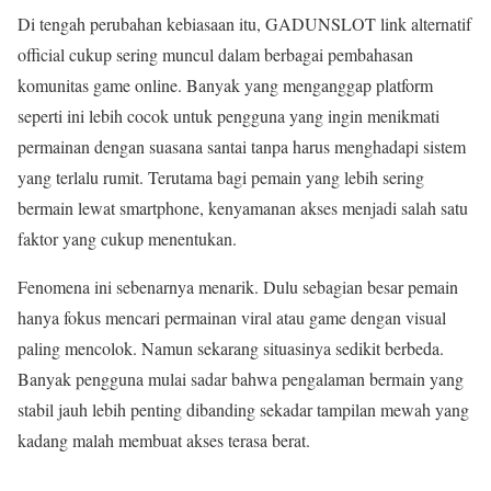
Di tengah perubahan kebiasaan itu, GADUNSLOT link alternatif
official cukup sering muncul dalam berbagai pembahasan
komunitas game online. Banyak yang menganggap platform
seperti ini lebih cocok untuk pengguna yang ingin menikmati
permainan dengan suasana santai tanpa harus menghadapi sistem
yang terlalu rumit. Terutama bagi pemain yang lebih sering
bermain lewat smartphone, kenyamanan akses menjadi salah satu
faktor yang cukup menentukan.
Fenomena ini sebenarnya menarik. Dulu sebagian besar pemain
hanya fokus mencari permainan viral atau game dengan visual
paling mencolok. Namun sekarang situasinya sedikit berbeda.
Banyak pengguna mulai sadar bahwa pengalaman bermain yang
stabil jauh lebih penting dibanding sekadar tampilan mewah yang
kadang malah membuat akses terasa berat.