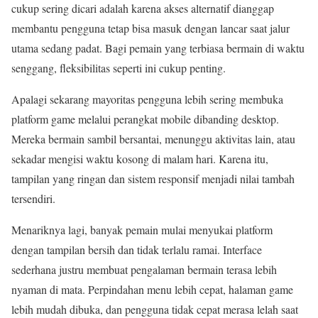
cukup sering dicari adalah karena akses alternatif dianggap
membantu pengguna tetap bisa masuk dengan lancar saat jalur
utama sedang padat. Bagi pemain yang terbiasa bermain di waktu
senggang, fleksibilitas seperti ini cukup penting.
Apalagi sekarang mayoritas pengguna lebih sering membuka
platform game melalui perangkat mobile dibanding desktop.
Mereka bermain sambil bersantai, menunggu aktivitas lain, atau
sekadar mengisi waktu kosong di malam hari. Karena itu,
tampilan yang ringan dan sistem responsif menjadi nilai tambah
tersendiri.
Menariknya lagi, banyak pemain mulai menyukai platform
dengan tampilan bersih dan tidak terlalu ramai. Interface
sederhana justru membuat pengalaman bermain terasa lebih
nyaman di mata. Perpindahan menu lebih cepat, halaman game
lebih mudah dibuka, dan pengguna tidak cepat merasa lelah saat