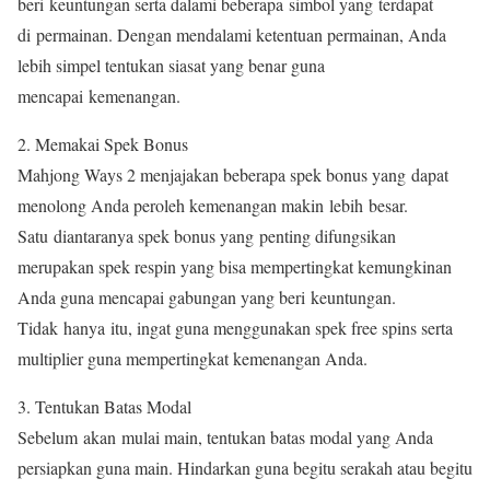
beri keuntungan serta dalami beberapa simbol yang terdapat
di permainan. Dengan mendalami ketentuan permainan, Anda
lebih simpel tentukan siasat yang benar guna
mencapai kemenangan.
2. Memakai Spek Bonus
Mahjong Ways 2 menjajakan beberapa spek bonus yang dapat
menolong Anda peroleh kemenangan makin lebih besar.
Satu diantaranya spek bonus yang penting difungsikan
merupakan spek respin yang bisa mempertingkat kemungkinan
Anda guna mencapai gabungan yang beri keuntungan.
Tidak hanya itu, ingat guna menggunakan spek free spins serta
multiplier guna mempertingkat kemenangan Anda.
3. Tentukan Batas Modal
Sebelum akan mulai main, tentukan batas modal yang Anda
persiapkan guna main. Hindarkan guna begitu serakah atau begitu