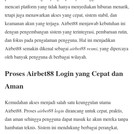
mencari platform yang tidak hanya menyediakan hiburan menarik,
tetapi juga menawarkan akses yang cepat, sistem stabil, dan
keamanan akun yang terjaga. Airbet88 menjawab kebutuhan ini
dengan pengembangan sistem yang terintegrasi, pembaruan rutin,
dan fokus pada pengalaman pengguna. Hal ini menjadikan
Airbet88 semakin dikenal sebagai
airbet88 resmi
, yang dipercaya
oleh banyak pengguna di berbagai wilayah.
Proses Airbet88 Login yang Cepat dan
Aman
Kemudahan akses menjadi salah satu keunggulan utama
Airbet88. Proses
airbet88 login
dirancang untuk cepat, praktis,
dan aman sehingga pengguna dapat masuk ke akun mereka tanpa
hambatan teknis. Sistem ini mendukung berbagai perangkat,