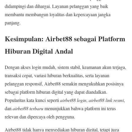
didampingi dan dihargai. Layanan pelanggan yang baik
membantu membangun loyalitas dan kepercayaan jangka
panjang.
Kesimpulan: Airbet88 sebagai Platform
Hiburan Digital Andal
Dengan akses login mudah, sistem stabil, keamanan akun terjaga,
transaksi cepat, variasi hiburan berkualitas, serta layanan
pelanggan responsif, Airbet88 semakin mengukuhkan posisinya
sebagai platform hiburan digital yang dapat diandalkan.
Popularitas kata kunci seperti
airbet88 login
,
airbet88 link resmi
,
dan
airbet88 terbaru
menunjukkan bahwa platform ini terus
relevan dan dipercaya oleh pengguna.
Airbet88 tidak hanya menyediakan hiburan digital, tetapi juga