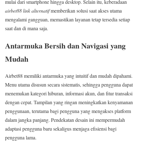
mulai dari smartphone hingga desktop. Selain itu, keberadaan
airbet88 link alternatif
memberikan solusi saat akses utama
mengalami gangguan, memastikan layanan tetap tersedia setiap
saat dan di mana saja.
Antarmuka Bersih dan Navigasi yang
Mudah
Airbet88 memiliki antarmuka yang intuitif dan mudah dipahami.
Menu utama disusun secara sistematis, sehingga pengguna dapat
menemukan kategori hiburan, informasi akun, dan fitur transaksi
dengan cepat. Tampilan yang ringan meningkatkan kenyamanan
penggunaan, terutama bagi pengguna yang mengakses platform
dalam jangka panjang. Pendekatan desain ini mempermudah
adaptasi pengguna baru sekaligus menjaga efisiensi bagi
pengguna lama.