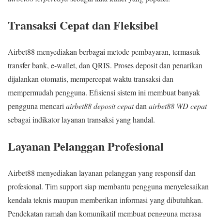
Transaksi Cepat dan Fleksibel
Airbet88 menyediakan berbagai metode pembayaran, termasuk
transfer bank, e-wallet, dan QRIS. Proses deposit dan penarikan
dijalankan otomatis, mempercepat waktu transaksi dan
mempermudah pengguna. Efisiensi sistem ini membuat banyak
pengguna mencari
airbet88 deposit cepat
dan
airbet88 WD cepat
sebagai indikator layanan transaksi yang handal.
Layanan Pelanggan Profesional
Airbet88 menyediakan layanan pelanggan yang responsif dan
profesional. Tim support siap membantu pengguna menyelesaikan
kendala teknis maupun memberikan informasi yang dibutuhkan.
Pendekatan ramah dan komunikatif membuat pengguna merasa