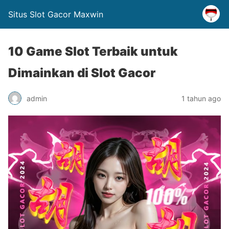
Situs Slot Gacor Maxwin
10 Game Slot Terbaik untuk
Dimainkan di Slot Gacor
admin
1 tahun ago