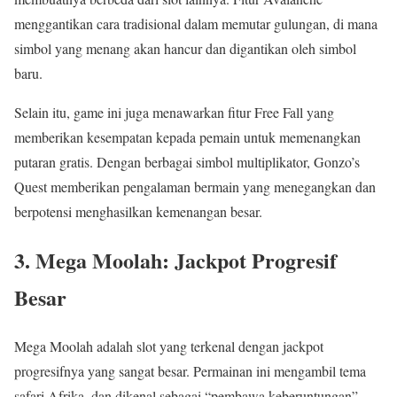
menggantikan cara tradisional dalam memutar gulungan, di mana
simbol yang menang akan hancur dan digantikan oleh simbol
baru.
Selain itu, game ini juga menawarkan fitur Free Fall yang
memberikan kesempatan kepada pemain untuk memenangkan
putaran gratis. Dengan berbagai simbol multiplikator, Gonzo’s
Quest memberikan pengalaman bermain yang menegangkan dan
berpotensi menghasilkan kemenangan besar.
3. Mega Moolah: Jackpot Progresif
Besar
Mega Moolah adalah slot yang terkenal dengan jackpot
progresifnya yang sangat besar. Permainan ini mengambil tema
safari Afrika, dan dikenal sebagai “pembawa keberuntungan”