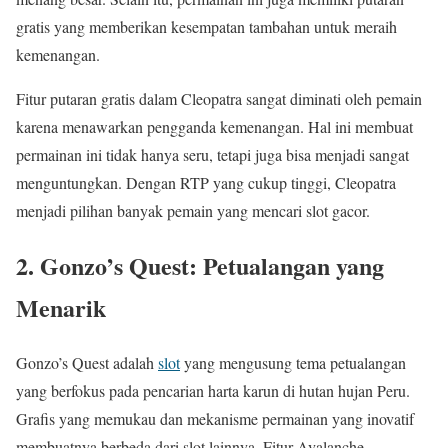
gratis yang memberikan kesempatan tambahan untuk meraih
kemenangan.
Fitur putaran gratis dalam Cleopatra sangat diminati oleh pemain
karena menawarkan pengganda kemenangan. Hal ini membuat
permainan ini tidak hanya seru, tetapi juga bisa menjadi sangat
menguntungkan. Dengan RTP yang cukup tinggi, Cleopatra
menjadi pilihan banyak pemain yang mencari slot gacor.
2. Gonzo’s Quest: Petualangan yang
Menarik
Gonzo’s Quest adalah
slot
yang mengusung tema petualangan
yang berfokus pada pencarian harta karun di hutan hujan Peru.
Grafis yang memukau dan mekanisme permainan yang inovatif
membuatnya berbeda dari slot lainnya. Fitur Avalanche