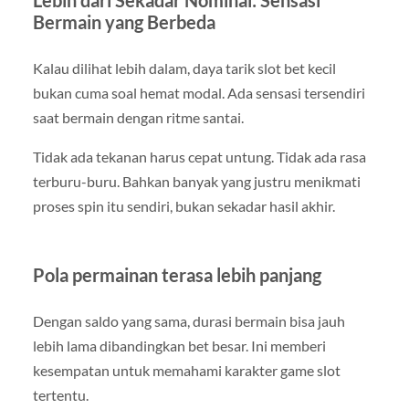
Lebih dari Sekadar Nominal: Sensasi
Bermain yang Berbeda
Kalau dilihat lebih dalam, daya tarik slot bet kecil
bukan cuma soal hemat modal. Ada sensasi tersendiri
saat bermain dengan ritme santai.
Tidak ada tekanan harus cepat untung. Tidak ada rasa
terburu-buru. Bahkan banyak yang justru menikmati
proses spin itu sendiri, bukan sekadar hasil akhir.
Pola permainan terasa lebih panjang
Dengan saldo yang sama, durasi bermain bisa jauh
lebih lama dibandingkan bet besar. Ini memberi
kesempatan untuk memahami karakter game slot
tertentu.