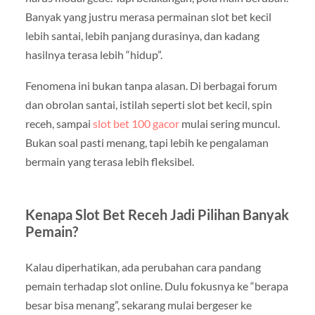
Banyak yang justru merasa permainan slot bet kecil
lebih santai, lebih panjang durasinya, dan kadang
hasilnya terasa lebih “hidup”.
Fenomena ini bukan tanpa alasan. Di berbagai forum
dan obrolan santai, istilah seperti slot bet kecil, spin
receh, sampai
slot bet 100 gacor
mulai sering muncul.
Bukan soal pasti menang, tapi lebih ke pengalaman
bermain yang terasa lebih fleksibel.
Kenapa Slot Bet Receh Jadi Pilihan Banyak
Pemain?
Kalau diperhatikan, ada perubahan cara pandang
pemain terhadap slot online. Dulu fokusnya ke “berapa
besar bisa menang”, sekarang mulai bergeser ke