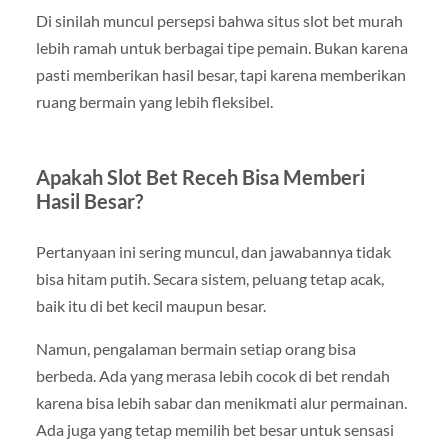
Di sinilah muncul persepsi bahwa situs slot bet murah
lebih ramah untuk berbagai tipe pemain. Bukan karena
pasti memberikan hasil besar, tapi karena memberikan
ruang bermain yang lebih fleksibel.
Apakah Slot Bet Receh Bisa Memberi
Hasil Besar?
Pertanyaan ini sering muncul, dan jawabannya tidak
bisa hitam putih. Secara sistem, peluang tetap acak,
baik itu di bet kecil maupun besar.
Namun, pengalaman bermain setiap orang bisa
berbeda. Ada yang merasa lebih cocok di bet rendah
karena bisa lebih sabar dan menikmati alur permainan.
Ada juga yang tetap memilih bet besar untuk sensasi