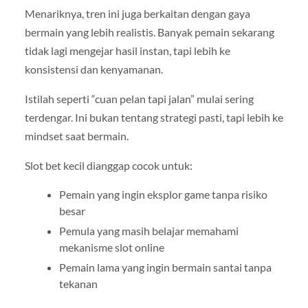
Menariknya, tren ini juga berkaitan dengan gaya
bermain yang lebih realistis. Banyak pemain sekarang
tidak lagi mengejar hasil instan, tapi lebih ke
konsistensi dan kenyamanan.
Istilah seperti “cuan pelan tapi jalan” mulai sering
terdengar. Ini bukan tentang strategi pasti, tapi lebih ke
mindset saat bermain.
Slot bet kecil dianggap cocok untuk:
Pemain yang ingin eksplor game tanpa risiko
besar
Pemula yang masih belajar memahami
mekanisme slot online
Pemain lama yang ingin bermain santai tanpa
tekanan