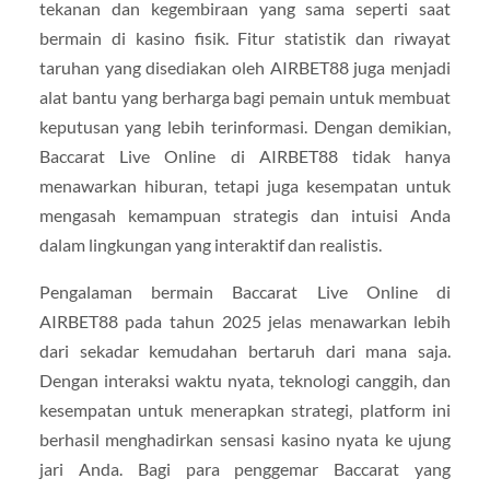
tekanan dan kegembiraan yang sama seperti saat
bermain di kasino fisik. Fitur statistik dan riwayat
taruhan yang disediakan oleh AIRBET88 juga menjadi
alat bantu yang berharga bagi pemain untuk membuat
keputusan yang lebih terinformasi. Dengan demikian,
Baccarat Live Online di AIRBET88 tidak hanya
menawarkan hiburan, tetapi juga kesempatan untuk
mengasah kemampuan strategis dan intuisi Anda
dalam lingkungan yang interaktif dan realistis.
Pengalaman bermain Baccarat Live Online di
AIRBET88 pada tahun 2025 jelas menawarkan lebih
dari sekadar kemudahan bertaruh dari mana saja.
Dengan interaksi waktu nyata, teknologi canggih, dan
kesempatan untuk menerapkan strategi, platform ini
berhasil menghadirkan sensasi kasino nyata ke ujung
jari Anda. Bagi para penggemar Baccarat yang