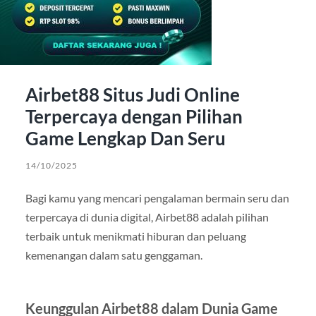
Airbet88 Situs Judi Online
Terpercaya dengan Pilihan
Game Lengkap Dan Seru
14/10/2025
Bagi kamu yang mencari pengalaman bermain seru dan
terpercaya di dunia digital, Airbet88 adalah pilihan
terbaik untuk menikmati hiburan dan peluang
kemenangan dalam satu genggaman.
Keunggulan Airbet88 dalam Dunia Game