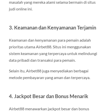
masalah yang mereka alami selama bermain di situs
judi online ini.
3. Keamanan dan Kenyamanan Terjamin
Keamanan dan kenyamanan para pemain adalah
prioritas utama Airbet88. Situs ini menggunakan
sistem keamanan yang terpercaya untuk melindungi
data pribadi dan transaksi para pemain.
Selain itu, Airbet88 juga menyediakan berbagai
metode pembayaran yang aman dan terpercaya.
4. Jackpot Besar dan Bonus Menarik
Airbet88 menawarkan jackpot besar dan bonus