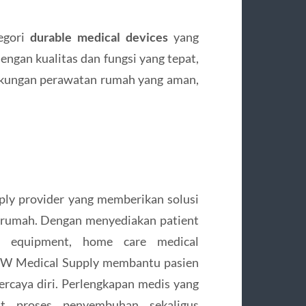
egori
durable medical devices
yang
ngan kualitas dan fungsi yang tepat,
gkungan perawatan rumah yang aman,
ply provider yang memberikan solusi
 rumah. Dengan menyediakan patient
ort equipment, home care medical
, CW Medical Supply membantu pasien
rcaya diri. Perlengkapan medis yang
t proses penyembuhan sekaligus