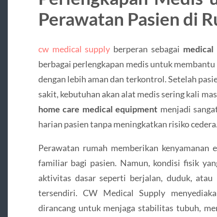
Perawatan Pasien di 
cw medical supply
berperan sebagai
medical 
berbagai perlengkapan medis untuk membantu 
dengan lebih aman dan terkontrol. Setelah pas
sakit, kebutuhan akan alat medis sering kali mas
home care medical equipment
menjadi sangat
harian pasien tanpa meningkatkan risiko cedera
Perawatan rumah memberikan kenyamanan em
familiar bagi pasien. Namun, kondisi fisik 
aktivitas dasar seperti berjalan, duduk, ata
tersendiri. CW Medical Supply menyediaka
dirancang untuk menjaga stabilitas tubuh, me