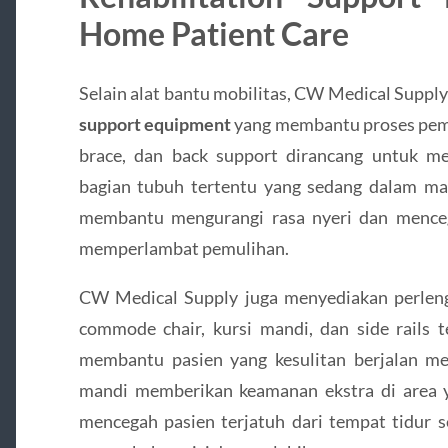
Home Patient Care
Selain alat bantu mobilitas, CW Medical Supp
support equipment
yang membantu proses pemul
brace, dan back support dirancang untuk m
bagian tubuh tertentu yang sedang dalam ma
membantu mengurangi rasa nyeri dan menceg
memperlambat pemulihan.
CW Medical Supply juga menyediakan perle
commode chair, kursi mandi, dan side rails 
membantu pasien yang kesulitan berjalan m
mandi memberikan keamanan ekstra di area yan
mencegah pasien terjatuh dari tempat tidur