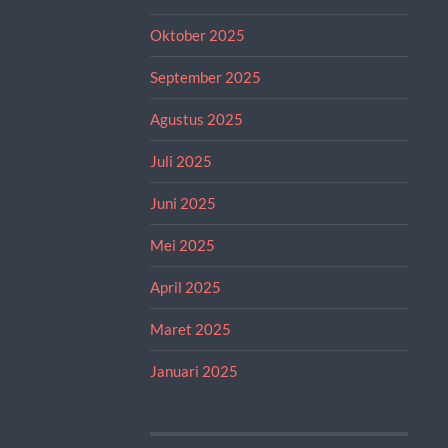
Oktober 2025
September 2025
Agustus 2025
Juli 2025
Juni 2025
Mei 2025
April 2025
Maret 2025
Januari 2025