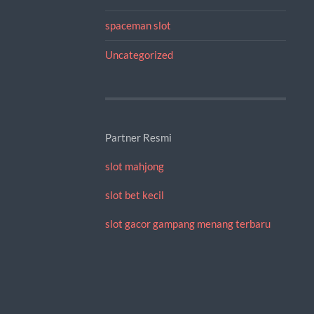
spaceman slot
Uncategorized
Partner Resmi
slot mahjong
slot bet kecil
slot gacor gampang menang terbaru