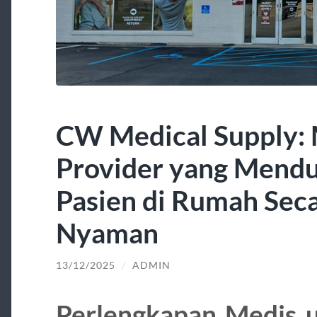
CW Medical Supply: 
Provider yang Mend
Pasien di Rumah Sec
Nyaman
13/12/2025
/
ADMIN
Perlengkapan Medis 