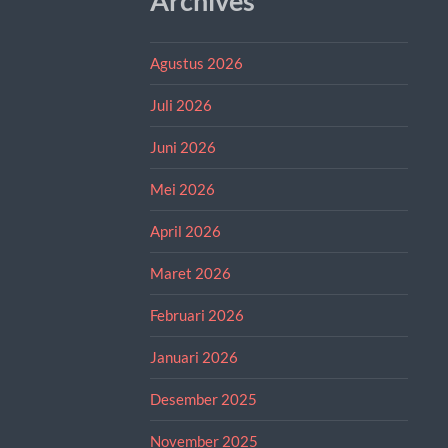
Archives
Agustus 2026
Juli 2026
Juni 2026
Mei 2026
April 2026
Maret 2026
Februari 2026
Januari 2026
Desember 2025
November 2025