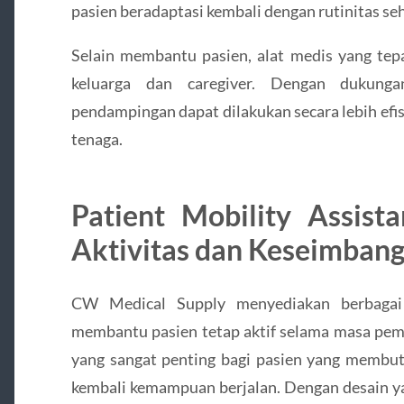
pasien beradaptasi kembali dengan rutinitas seh
Selain membantu pasien, alat medis yang te
keluarga dan caregiver. Dengan dukunga
pendampingan dapat dilakukan secara lebih efis
tenaga.
Patient Mobility Assis
Aktivitas dan Keseimban
CW Medical Supply menyediakan berbaga
membantu pasien tetap aktif selama masa pem
yang sangat penting bagi pasien yang membu
kembali kemampuan berjalan. Dengan desain y