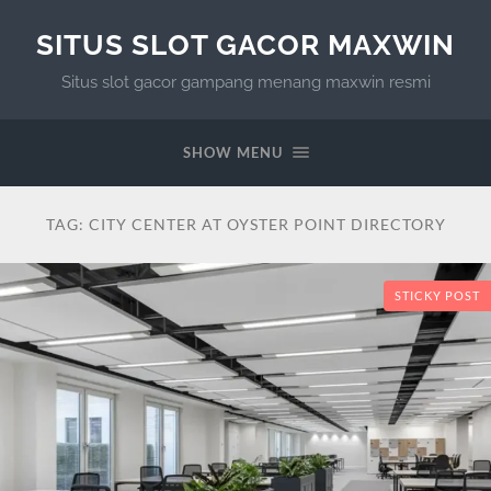
SITUS SLOT GACOR MAXWIN
Situs slot gacor gampang menang maxwin resmi
SHOW MENU
TAG:
CITY CENTER AT OYSTER POINT DIRECTORY
STICKY POST