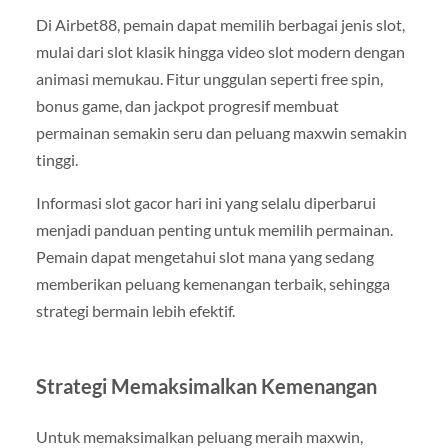
Di Airbet88, pemain dapat memilih berbagai jenis slot,
mulai dari slot klasik hingga video slot modern dengan
animasi memukau. Fitur unggulan seperti free spin,
bonus game, dan jackpot progresif membuat
permainan semakin seru dan peluang maxwin semakin
tinggi.
Informasi slot gacor hari ini yang selalu diperbarui
menjadi panduan penting untuk memilih permainan.
Pemain dapat mengetahui slot mana yang sedang
memberikan peluang kemenangan terbaik, sehingga
strategi bermain lebih efektif.
Strategi Memaksimalkan Kemenangan
Untuk memaksimalkan peluang meraih maxwin,