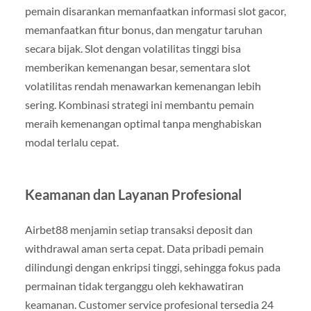
pemain disarankan memanfaatkan informasi slot gacor,
memanfaatkan fitur bonus, dan mengatur taruhan
secara bijak. Slot dengan volatilitas tinggi bisa
memberikan kemenangan besar, sementara slot
volatilitas rendah menawarkan kemenangan lebih
sering. Kombinasi strategi ini membantu pemain
meraih kemenangan optimal tanpa menghabiskan
modal terlalu cepat.
Keamanan dan Layanan Profesional
Airbet88 menjamin setiap transaksi deposit dan
withdrawal aman serta cepat. Data pribadi pemain
dilindungi dengan enkripsi tinggi, sehingga fokus pada
permainan tidak terganggu oleh kekhawatiran
keamanan. Customer service profesional tersedia 24