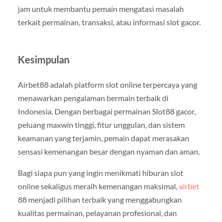
jam untuk membantu pemain mengatasi masalah
terkait permainan, transaksi, atau informasi slot gacor.
Kesimpulan
Airbet88 adalah platform slot online terpercaya yang
menawarkan pengalaman bermain terbaik di
Indonesia. Dengan berbagai permainan Slot88 gacor,
peluang maxwin tinggi, fitur unggulan, dan sistem
keamanan yang terjamin, pemain dapat merasakan
sensasi kemenangan besar dengan nyaman dan aman.
Bagi siapa pun yang ingin menikmati hiburan slot
online sekaligus meraih kemenangan maksimal,
airbet
88 menjadi pilihan terbaik yang menggabungkan
kualitas permainan, pelayanan profesional, dan